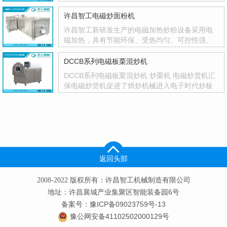
保，智能控温，温度控制精度高，并有自动停机
功能，不···
许昌智工电磁炒面粉机
许昌智工新研发生产的电磁加热炒粉设备采用电
磁加热，具有节能环保、受热均匀、可控性强、
一机多用等优点，人性化设计，智能化控制，参
数设···
DCCB系列电磁板栗混炒机
DCCB系列电磁板栗混炒机 炒栗机 电磁炒货机汇
保电磁炒货机促进了烘炒机械进入电子时代炒板
栗机电磁板栗混炒机基本特点：环保：该机是采
用电···
返回头部
2008-2022 版权所有：许昌智工机械制造有限公司
地址：许昌襄城产业集聚区智能装备园6号
备案号：豫ICP备09023759号-13
豫公网安备41102502000129号