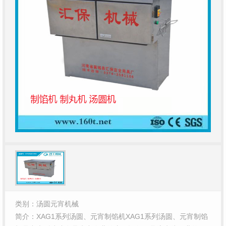
类别：汤圆元宵机械
简介：XAG1系列汤圆、元宵制馅机XAG1系列汤圆、元宵制馅