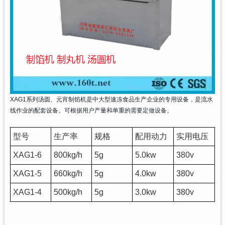
XAG1系列汤圆、元宵制馅机是中大型速冻食品生产企业的专用设备，是流水
线作业的配套设备。可根据用户产量和单重的需要定做设备。
型号
生产率
规格
配用动力
实用电压
XAG1-6
800kg/h
5g
5.0kw
380v
XAG1-5
660kg/h
5g
4.0kw
380v
XAG1-4
500kg/h
5g
3.0kw
380v