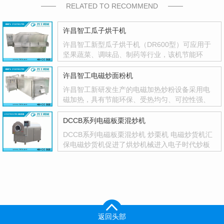
RELATED TO RECOMMEND
许昌智工瓜子烘干机
许昌智工新型瓜子烘干机（DR600型）可应用于
坚果蔬菜、调味品、制药等行业，该机节能环
保，智能控温，温度控制精度高，并有自动停机
功能，不···
许昌智工电磁炒面粉机
许昌智工新研发生产的电磁加热炒粉设备采用电
磁加热，具有节能环保、受热均匀、可控性强、
一机多用等优点，人性化设计，智能化控制，参
数设···
DCCB系列电磁板栗混炒机
DCCB系列电磁板栗混炒机 炒栗机 电磁炒货机汇
保电磁炒货机促进了烘炒机械进入电子时代炒板
栗机电磁板栗混炒机基本特点：环保：该机是采
用电···
返回头部