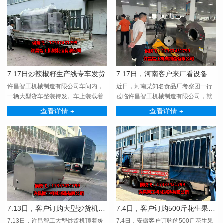
7.17日炒辣椒籽生产线专车发货
7.17日，河南客户来厂看设备
许昌智工机械制造有限公司车间内，
近日，河南某知名食品厂考察团一行
一辆大型货车整装待发。车上装载着
莅临许昌智工机械制造有限公司，就
公司为河南某大型···
炒豆子机器设备采···
查看详情 +
查看详情 +
7.13日，客户订购大型炒货机专车发货
7.4日，客户订购500斤花生果机专车发货
7.13日，许昌智工大型炒货机顶着炎
7.4日，安徽客户订购的500斤花生果