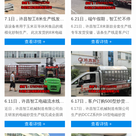
7.1日，许昌智工8米生产线发货河南。
6.21日，端午假期，智工忙不停
该设备将用于玉米豆等休闲食品的规
6.21日，许昌智工8米新款全套生产线
模化炒制生产。 此次发货的8米电磁
专车发货安徽，该条生产线是客户订
生产线采用电磁感···
购的第三条生产···
查看详情 +
查看详情 +
6.11日，许昌智工电磁流水线专车发货
6.17日，客户订购500型炒货机专车发货
近日，许昌智工机械制造有限公司自
6.17日，许昌智工机械制造有限公司
主研发的电磁炒货生产线完成全面调
生产的DCCZ系列9-16型电磁炒货
试与质检，顺利装···
机，经严格试机检测合···
查看详情 +
查看详情 +