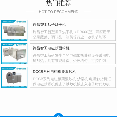
热门推荐
HOT TO RECOMMEND
许昌智工瓜子烘干机
许昌智工新型瓜子烘干机（DR600型）可应用于
坚果蔬菜、调味品、制药等行业，该机节能环
保，智能控温，温度控制精度高，并有自动停机
功能，不···
许昌智工电磁炒面粉机
许昌智工新研发生产的电磁加热炒粉设备采用电
磁加热，具有节能环保、受热均匀、可控性强、
一机多用等优点，人性化设计，智能化控制，参
数设···
DCCB系列电磁板栗混炒机
DCCB系列电磁板栗混炒机 炒栗机 电磁炒货机汇
保电磁炒货机促进了烘炒机械进入电子时代炒板
栗机电磁板栗混炒机基本特点：环保：该机是采
用电···