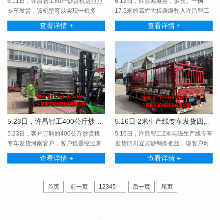
6.11日，许昌智工60斤炒货机货拉拉
6.12日，许昌襄城县，多云。一辆
专车发货，该机型可以实现一机多
17.5米的高栏大板缓缓驶入许昌智工
用，可炒制瓜子花生···
制造有限公司后门，···
查看详情 +
查看详情 +
5.23日，许昌智工400公斤炒货机专车发货河南
5.16日 2米生产线专车发货四川。
5.23日，客户订购的400公斤炒货机
5.16日，许昌智工2米电磁生产线专车
专车发货河南客户，客户也是经过来
发货四川宜宾炒制条把丝，该客户对
厂试机感觉炒制效···
试机效果相当满···
查看详情 +
查看详情 +
首页
前一页
1
2
3
4
5
···
后一页
尾页