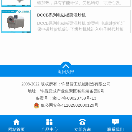
磁加热，具有节能环保、受热均匀、可控性强、
一机多用等优点，人性化设计，智能化控制，参
数设···
DCCB系列电磁板栗混炒机
DCCB系列电磁板栗混炒机 炒栗机 电磁炒货机汇
保电磁炒货机促进了烘炒机械进入电子时代炒板
栗机电磁板栗混炒机基本特点：环保：该机是采
用电···
返回头部
2008-2022 版权所有：许昌智工机械制造有限公司
地址：许昌襄城产业集聚区智能装备园6号
备案号：豫ICP备09023759号-13
豫公网安备41102502000129号
网站首页
产品中心
立即咨询
联系我们