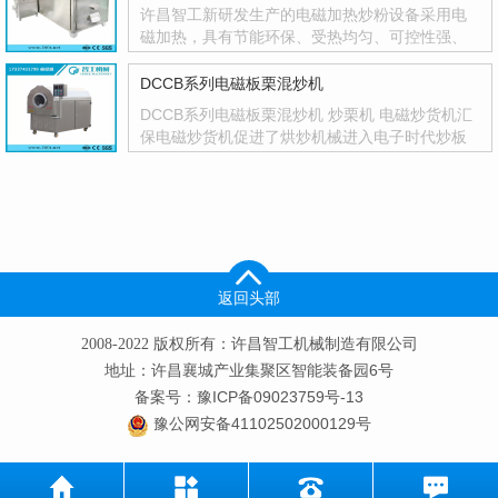
许昌智工新研发生产的电磁加热炒粉设备采用电
磁加热，具有节能环保、受热均匀、可控性强、
一机多用等优点，人性化设计，智能化控制，参
数设···
DCCB系列电磁板栗混炒机
DCCB系列电磁板栗混炒机 炒栗机 电磁炒货机汇
保电磁炒货机促进了烘炒机械进入电子时代炒板
栗机电磁板栗混炒机基本特点：环保：该机是采
用电···
返回头部
2008-2022 版权所有：许昌智工机械制造有限公司
地址：许昌襄城产业集聚区智能装备园6号
备案号：豫ICP备09023759号-13
豫公网安备41102502000129号