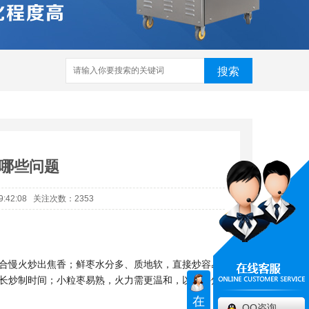
搜索
哪些问题
9:42:08 关注次数：2353
合慢火炒出焦香；鲜枣水分多、质地软，直接炒容易
长炒制时间；小粒枣易熟，火力需更温和，以防外焦
在
QQ咨询