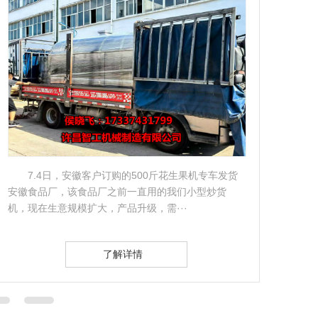
7.4日，安徽客户订购的500斤花生果机专车发货
安徽食品厂，该食品厂之前一直用的我们小型炒货
发走
机，现在生意规模扩大，产品升级，需···
们机
了解详情