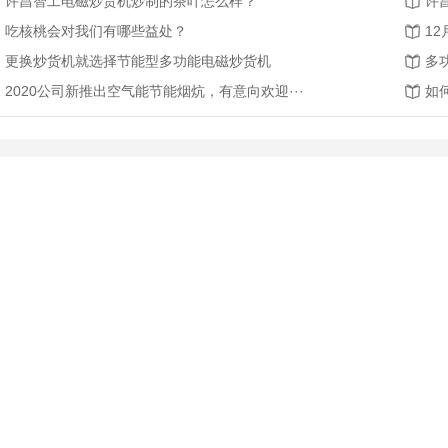
许昌智工电磁炒货机炒制的茶叶怎么样？
许
吃核桃会对我们有哪些益处？
1
更换炒货机就选择节能型多功能电磁炒货机
多
2020公司新推出空气能节能烟炕，有意向欢迎···
如