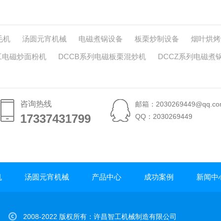
毛机
汤圆元宵机械
电磁煮锅设备
板栗炒制设备
烟叶烘烤
工电磁炒面粉机
DCCB系列电磁板栗混炒机
DCCZ系列电磁煮
咨询热线
邮箱：2030269449@qq.co
17337431799
17337431799
QQ：2030269449
机
汤圆元宵机械
产品中心
成功案例
新闻中
2008-2022 版权所有：许昌智工机械制造有限公司