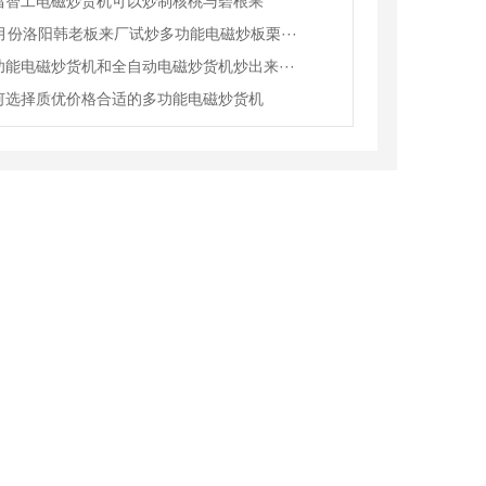
昌智工电磁炒货机可以炒制核桃与碧根果
2月份洛阳韩老板来厂试炒多功能电磁炒板栗···
功能电磁炒货机和全自动电磁炒货机炒出来···
何选择质优价格合适的多功能电磁炒货机