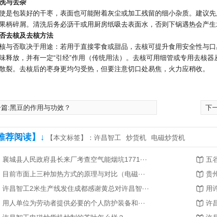
洗与去杂
使是包装好的干枣，表面也可能附着灰尘或加工残留的细小杂质。建议先
果柄碎屑。清洗后务必沥干或用厨房纸吸去表面水，否则下锅遇热会产生
否去核及去核方法
核与否取决于用途：若用于直接零食或甜品，去核可提升食用安全性与口
味释放，并有一定“引经”作用（传统用法）。去核可用细管或专用去核
散裂。去核后的枣身更均匀受热，但要注意切口处易焦，火力应稍收。
篇:
黑豆的作用与功效？
下一
推荐阅读】↓
【本文标签】：
许昌智工
炒货机
电磁炒货机
襄城县人民政府县长来厂考查空气能烟坑1771···
五
目前市面上三种加热方式的原理与对比（电磁···
贵
许昌智工2米生产线发住成都感谢黄总对许昌智···
用
瓜子混炒生产线
DCCZ 微型电磁炒货机
用人单位为劳动者提供必要的个人防护装备和···
许