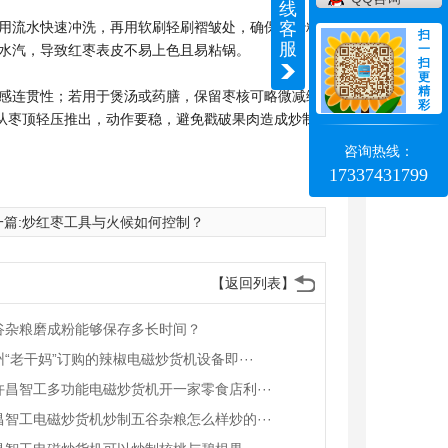
线
用流水快速冲洗，再用软刷轻刷褶皱处，确保无沙粒
客
扫
服
水汽，导致红枣表皮不易上色且易粘锅。
一
扫
更
精
感连贯性；若用于煲汤或药膳，保留枣核可略微减缓
彩
器从枣顶轻压推出，动作要稳，避免戳破果肉造成炒制
咨询热线：
17337431799
篇:
炒红枣工具与火候如何控制？
【返回列表】
谷杂粮磨成粉能够保存多长时间？
州“老干妈”订购的辣椒电磁炒货机设备即···
许昌智工多功能电磁炒货机开一家零食店利···
昌智工电磁炒货机炒制五谷杂粮怎么样炒的···