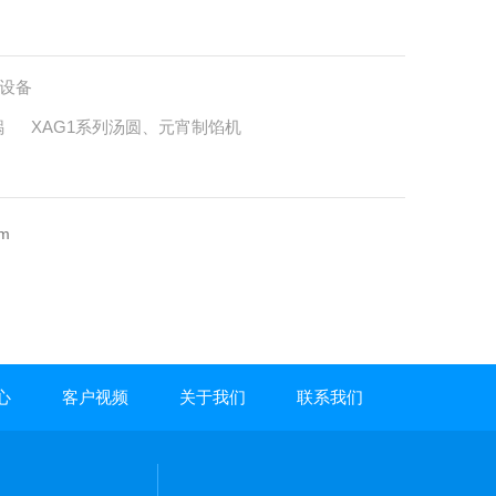
设备
锅
XAG1系列汤圆、元宵制馅机
m
心
客户视频
关于我们
联系我们