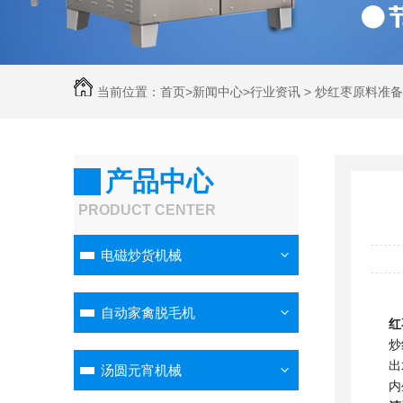
当前位置：
首页
>
新闻中心
>
行业资讯
> 炒红枣原料准
题
产品中心
PRODUCT CENTER
电磁炒货机械
自动家禽脱毛机
红
炒
出
汤圆元宵机械
内