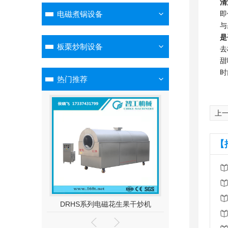
清
电磁煮锅设备
即
与
是
板栗炒制设备
去
甜
时
热门推荐
上一
【
混炒机
DRHS系列电磁花生果干炒机
DCCL系列原味