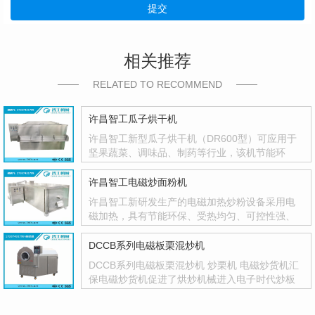
提交
相关推荐
RELATED TO RECOMMEND
许昌智工瓜子烘干机
许昌智工新型瓜子烘干机（DR600型）可应用于
坚果蔬菜、调味品、制药等行业，该机节能环
保，智能控温，温度控制精度高，并有自动停机
功能，不···
许昌智工电磁炒面粉机
许昌智工新研发生产的电磁加热炒粉设备采用电
磁加热，具有节能环保、受热均匀、可控性强、
一机多用等优点，人性化设计，智能化控制，参
数设···
DCCB系列电磁板栗混炒机
DCCB系列电磁板栗混炒机 炒栗机 电磁炒货机汇
保电磁炒货机促进了烘炒机械进入电子时代炒板
栗机电磁板栗混炒机基本特点：环保：该机是采
用电···