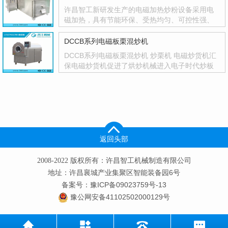
许昌智工新研发生产的电磁加热炒粉设备采用电
磁加热，具有节能环保、受热均匀、可控性强、
一机多用等优点，人性化设计，智能化控制，参
数设···
DCCB系列电磁板栗混炒机
DCCB系列电磁板栗混炒机 炒栗机 电磁炒货机汇
保电磁炒货机促进了烘炒机械进入电子时代炒板
栗机电磁板栗混炒机基本特点：环保：该机是采
用电···
返回头部
2008-2022 版权所有：许昌智工机械制造有限公司
地址：许昌襄城产业集聚区智能装备园6号
备案号：豫ICP备09023759号-13
豫公网安备41102502000129号